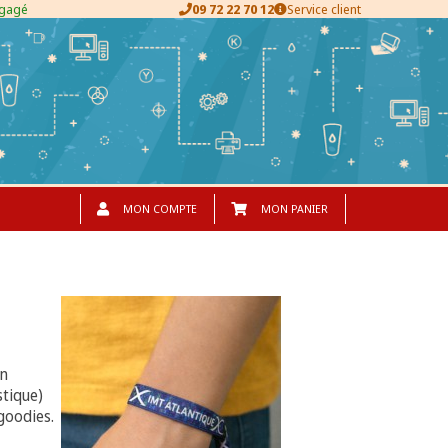
ngagé
09 72 22 70 12
Service client
MON COMPTE
MON PANIER
en
stique)
goodies.