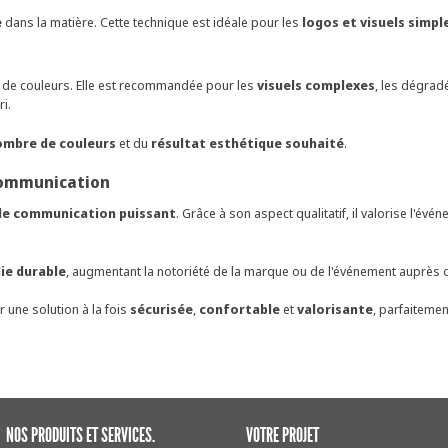
e
dans la matière. Cette technique est idéale pour les
logos et visuels simpl
 de couleurs. Elle est recommandée pour les
visuels complexes
, les dégrad
i.
ombre de couleurs
et du
résultat esthétique souhaité
.
 communication
 de communication puissant
. Grâce à son aspect qualitatif, il valorise l'évé
ie durable
, augmentant la notoriété de la marque ou de l'événement auprès d
r une solution à la fois
sécurisée
,
confortable
et
valorisante
, parfaiteme
NOS PRODUITS ET SERVICES.
VOTRE PROJET