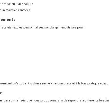
une mise en place rapide
r un maintien renforcé
énements
 bracelets textiles personnalisés sont largement utilisés pour :
ementiel
qu'aux
particuliers
recherchant un bracelet à la fois pratique et est
le
es personnalisés
que nous proposons, afin de répondre à différents besoin