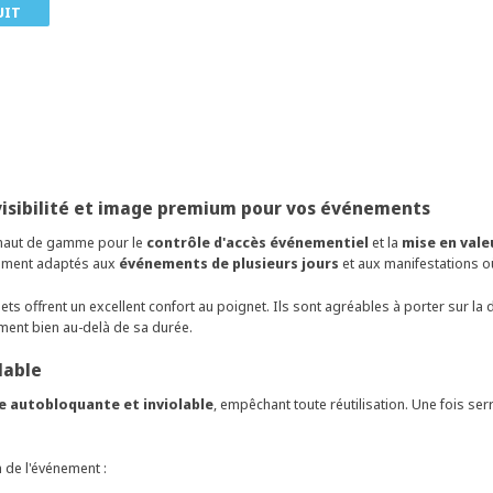
UIT
, visibilité et image premium pour vos événements
 haut de gamme pour le
contrôle d'accès événementiel
et la
mise en val
èrement adaptés aux
événements de plusieurs jours
et aux manifestations où
lets offrent un excellent confort au poignet. Ils sont agréables à porter sur la
nement bien au-delà de sa durée.
lable
e autobloquante et inviolable
, empêchant toute réutilisation. Une fois serr
 de l'événement :