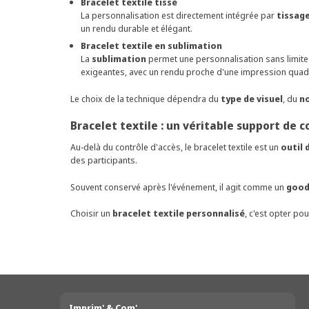
Bracelet textile tissé
La personnalisation est directement intégrée par
tissag
un rendu durable et élégant.
Bracelet textile en sublimation
La
sublimation
permet une personnalisation sans limite
exigeantes, avec un rendu proche d'une impression quadr
Le choix de la technique dépendra du
type de visuel
, du
n
Bracelet textile : un véritable support de
Au-delà du contrôle d'accès, le bracelet textile est un
outil
des participants.
Souvent conservé après l'événement, il agit comme un
good
Choisir un
bracelet textile personnalisé
, c'est opter pou
Imprim' & Com'