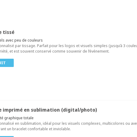
e tissé
uels avec peu de couleurs
onnalisé par tissage. Parfait pour les logos et visuels simples (jusqu’à 3 couleu
riété, et est souvent conservé comme souvenir de l’événement.
UIT
le imprimé en sublimation (digital/photo)
rté graphique totale
sonnalisé en sublimation, idéal pour les visuels complexes, multicolores ou av
rant un bracelet confortable et inviolable.