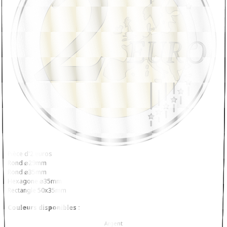
Pièce d'2 euros
Rond ⌀29mm
Rond ⌀35mm
Hexagone ⌀35mm
Rectangle 50x35mm
Couleurs disponibles :
Argent