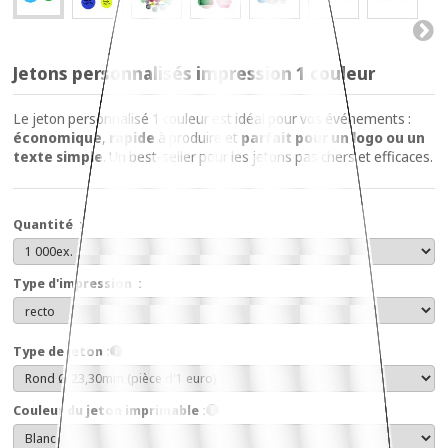
Jetons personnalisés impression 1 couleur
Le jeton personnalisé 1 couleur est idéal pour vos événements :
économique
,
rapide
à produire et
parfait pour un logo ou un
texte simple
. Un best-seller pour les jetons pas chers et efficaces.
Quantité :
Type d'impression :
Type de jeton :
Couleur du jeton imprimable :