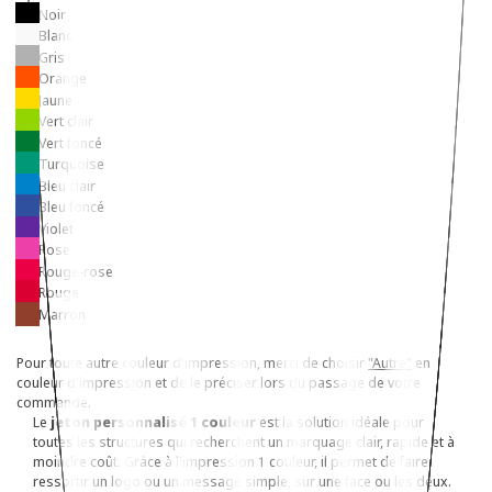
Noir
Blanc
Gris
Orange
Jaune
Vert clair
Vert foncé
Turquoise
Bleu clair
Bleu foncé
Violet
Rose
Rouge-rose
Rouge
Marron
Pour toute autre couleur d'impression, merci de choisir
"Autre"
en
couleur d'impression et de le préciser lors du passage de votre
commande.
Le
jeton personnalisé 1 couleur
est la solution idéale pour
toutes les structures qui recherchent un marquage clair, rapide et à
moindre coût. Grâce à l'impression 1 couleur, il permet de faire
ressortir un logo ou un message simple, sur une face ou les deux.