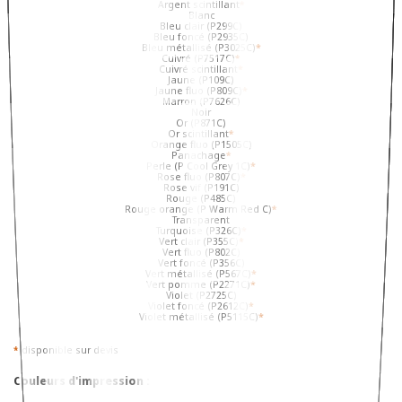
Argent scintillant
Blanc
Bleu clair (P299C)
Bleu foncé (P2935C)
Bleu métallisé (P3025C)
Cuivré (P7517C)
Cuivré scintillant
Jaune (P109C)
Jaune fluo (P809C)
Marron (P7626C)
Noir
Or (P871C)
Or scintillant
Orange fluo (P1505C)
Panachage
Perle (P Cool Grey 1C)
Rose fluo (P807C)
Rose vif (P191C)
Rouge (P485C)
Rouge orange (P Warm Red C)
Transparent
Turquoise (P326C)
Vert clair (P355C)
Vert fluo (P802C)
Vert foncé (P356C)
Vert métallisé (P567C)
Vert pomme (P2271C)
Violet (P2725C)
Violet foncé (P2612C)
Violet métallisé (P5115C)
*
disponible sur devis
Couleurs d'impression :