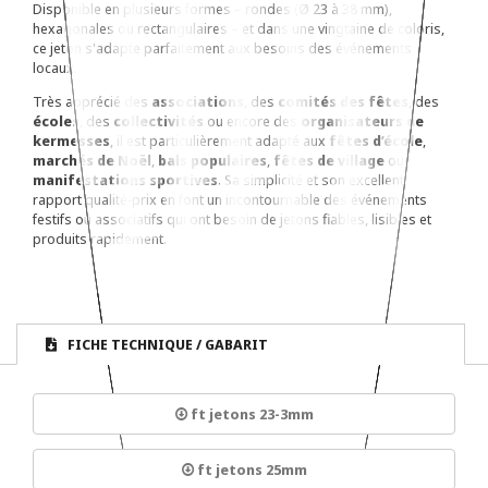
Disponible en plusieurs formes – rondes (Ø 23 à 38 mm),
hexagonales ou rectangulaires – et dans une vingtaine de coloris,
ce jeton s'adapte parfaitement aux besoins des événements
locaux.
Très apprécié des
associations
, des
comités des fêtes
, des
écoles
, des
collectivités
ou encore des
organisateurs de
kermesses
, il est particulièrement adapté aux
fêtes d’école
,
marchés de Noël
,
bals populaires
,
fêtes de village
ou
manifestations sportives
. Sa simplicité et son excellent
rapport qualité-prix en font un incontournable des événements
festifs ou associatifs qui ont besoin de jetons fiables, lisibles et
produits rapidement.
FICHE TECHNIQUE / GABARIT
ft jetons 23-3mm
ft jetons 25mm