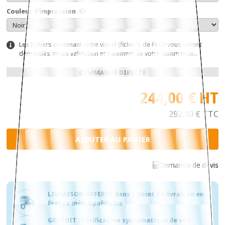
Couleur d'impression :
Les fichiers contenant votre visuel (fichiers de PAO) vous seront
demandés après validation et paiement de votre commande..
COMMANDE DIRECTE
244,00 €
HT
292,80 €
TTC
Demande de devis
LIVRAISON OFFERTE dans 1 point de livraison en
France métropolitaine
GRATUIT : vérification systématique de vos