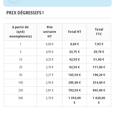
PRIX DÉGRESSIFS !
à partir de
Prix
Total
(qté)
unitaire
Total HT
TTC
exemplaire(s)
HT
1
6,60 €
6,60 €
7,92 €
5
4,95 €
24,75 €
29,70 €
10
4,25 €
42,50 €
51,00 €
25
3,70 €
92,50 €
111,00 €
50
3,27 €
163,50 €
196,20 €
100
2,95 €
295,00 €
354,00 €
250
2,81 €
702,50 €
843,00 €
500
2,70 €
1 350,00
1 620,00
€
€